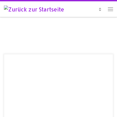
Search
Auch im Jahr 2018 wird unter dem Dach der Initiative
„QueerMOL“ eine Fahnenaktion durchgeführt. Wie in den
vergangenen fünf Jahren auch, wurden alle Stadt-,
Gemeinde- und Amtsverwaltungen angeschrieben und zur
Teilnahme eingeladen. Die Standorte von
Regenbogenflaggen und feierlichen Hissungen 2018:
Kreisverwaltung Seelow – um 09 Uhr mit Kristy Augustin
(CDU) […]